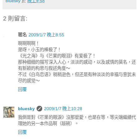
bluesky
於
晚上9:58
2 則留言:
匿名
2009/1/7 晚上8:55
啊啊啊啊！
是呀，小玉的棒极了！
《光之海》与《芒果的眼泪》有爱极了！
那种细细的描写深入人心，淡淡的感动，以及感情的莫名，还
有新颖的构思与叙述角度～
不过《白鸟恋语》稍稍逊色，但还是有种淡淡的幸福与意犹未
尽的感觉～
回覆
bluesky
2009/1/7 晚上10:28
我倒是對《芒果的眼淚》沒那麼愛，也是在等，等尖端繼續代
理她的另一本作品啊（敲碗）。
回覆