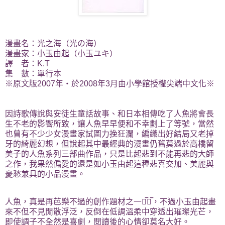
漫畫名：光之海（光の海）
漫畫家：小玉由起（小玉ユキ）
譯 者：K.T
集 數：單行本
※原文版2007年‧於2008年3月由小學館授權尖端中文化※
因詩歌傳說與安徒生童話故事、和日本相傳吃了人魚將會長
生不老的影響所致，讓人魚早早便和不幸劃上了等號，當然
也曾有不少少女漫畫家試圖力挽狂瀾，編織出好結局又老掉
牙的綺麗幻想，但說起其中最經典的漫畫仍舊莫過於高橋留
美子的人魚系列三部曲作品，只是比起悲到不能再悲的大師
之作，我果然偏愛的還是如小玉由起這種悲喜交加、美麗與
憂愁兼具的小品漫畫。
人魚，真是再芭樂不過的創作題材之一啊̅▽̅，不過小玉由起畫
來不但不見閒散浮泛，反倒在低調溫柔中穿透出璀璨光芒，
即使調子不全然是喜劇，閱讀後的心情卻莫名大好。