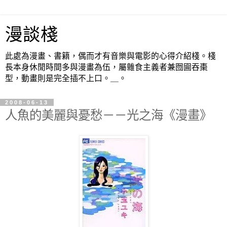
漫談棧
此處為漫畫、書籍，偶而才有音樂與電影的心得介紹棧。棧
長本身休閒時間多與漫畫為伍，屬雜食主義者兼囫圇吞棗
型，動畫則是完全插不上口。＿。
2008-06-13
人魚的美麗與憂愁－－光之海《漫畫》