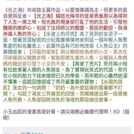
《光之海》共收錄五篇作品，以愛情基調為主，但更多的是
自覺與反省。
【光之海】描述光梅寺的徒弟秀胤原以為得到
了人生一席之地，但光胤的現身卻打亂了他的生活、引發他
醜陋的嫉妒心，包括了住持師父的關愛、居民的歡迎、與海
岸邊人魚的芳心；
【水波上的月亮】為了見到好友京子一
面，懷著苦澀秘密的沙紀風塵僕僕地來到這一個年輕人魚聚
集處的知名離島上，此篇作品有巧妙地改寫《人魚公主》的
基礎故事；
【河面的家族】與父親相依為命的小文，某天在
河岸邊與父親散步時，幫助即將生產的人魚，父親與人魚媽
媽的親近卻引發了小文的不安；
【再會了亮片】奈月與小悅
有位欽羨著人類的人魚朋友，為了實現玩笑式的咒語，奈月
在小悅的助力下找來暗戀已久的學長，而年輕的心雖然迷濛
不懂事，這起回憶卻成了奈月最重要的寶物；
【水國的居
民】孫女的一句詢問：「奶奶，為什麼這邊的窗簾都不打
開？」勾起了海女三芳痛苦的回憶，而娓娓道出那一段曾被
人魚所救、人魚卻因她消失於海域的那段過往故事。
小玉由起的漫畫真是好看，請尖端務必繼續代理啊！XD（敲
碗）