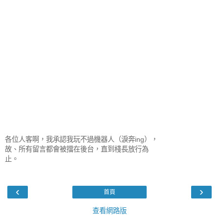
各位人客啊，我承認我玩不過機器人（淚奔ing），
故、所有留言都會被擋在後台，直到棧長放行為
止。
‹
›
首頁
查看網路版